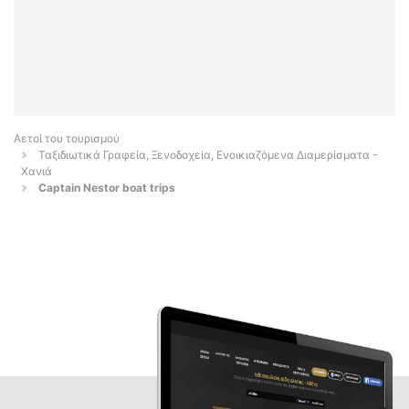
Αετοί του τουρισμού
Ταξιδιωτικά Γραφεία, Ξενοδοχεία, Ενοικιαζόμενα Διαμερίσματα -
Χανιά
Captain Nestor boat trips