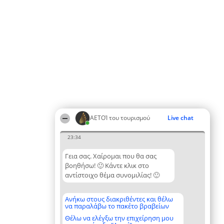
ΑΕΤΟΊ του τουρισμού
Live chat
23:34
Γεια σας. Χαίρομαι που θα σας
βοηθήσω! 🙂 Κάντε κλικ στο
αντίστοιχο θέμα συνομιλίας! 🙂
Ανήκω στους διακριθέντες και θέλω
να παραλάβω το πακέτο βραβείων
Θέλω να ελέγξω την επιχείρηση μου