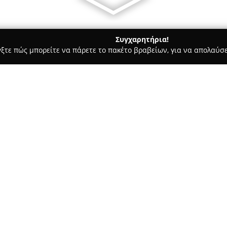
Συγχαρητήρια!
γξτε πώς μπορείτε να πάρετε το πακέτο βραβείων, για να απολαύσε
οδοχεία, Ενοικιαζόμενα Διαμερίσματα - Πλατανια
Santa Marina 
Σχετικά με την εταιρεία:
Το
Santa Marina Plaza
αποτελε
βρίσκεται στην Αγία Μαρίνα τ
χαλάρωσης και πολυτέλειας. Σ
της πόλης των Χανίων, το ξεν
Δείτε περισσότερα >>
επιτρέποντας στους επισκέπτε
στη θάλασσα.
Πρόκειται για ένα boutique ξε