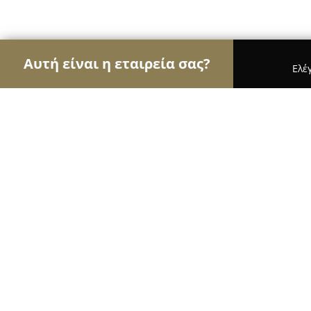
Αυτή είναι η εταιρεία σας?
Ελέ
Αετοί του τουρισμού
Ταξιδιωτικά Γραφεία, Ξεν
Santa Marina Plaza
9.3
(697)
Πλατανια, Aghia Marina Neakydonia