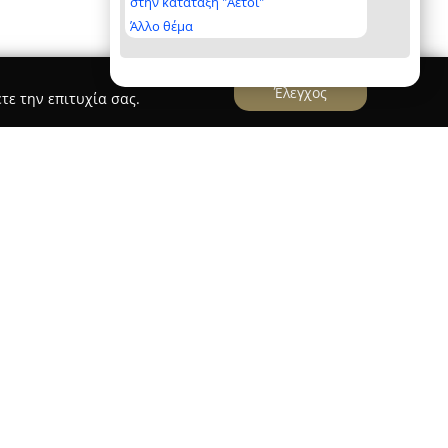
στην κατάταξη "Αετοί"
Άλλο θέμα
Έλεγχος
τε την επιτυχία σας.
Plaza
ί ένα πολυτελές ξενοδοχείο ενηλίκων που
ων Χανίων, προσφέροντας ένα περιβάλλον
ε απόσταση μόλις 8 χιλιομέτρων από το κέντρο
οδοχείο είναι χτισμένο πάνω σε αμμώδη παραλία,
ς του να απολαύσουν μοναδικές στιγμές δίπλα
νοδοχείο που καλλιεργεί μια ρομαντική και ήσυχη