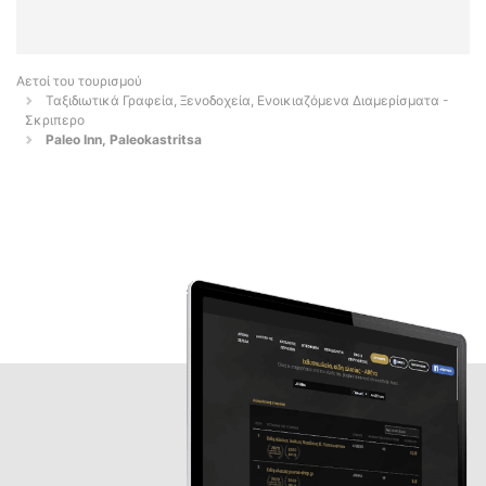
Αετοί του τουρισμού
Ταξιδιωτικά Γραφεία, Ξενοδοχεία, Ενοικιαζόμενα Διαμερίσματα -
Σκριπερο
Paleo Inn, Paleokastritsa