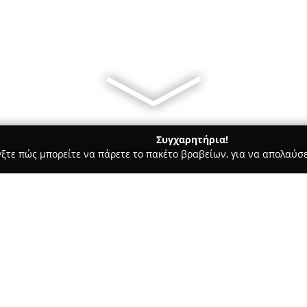
Συγχαρητήρια!
γξτε πώς μπορείτε να πάρετε το πακέτο βραβείων, για να απολαύσε
οδοχεία, Ενοικιαζόμενα Διαμερίσματα - Κηφισιά
Aldemar Resor
Σχετικά με την εταιρεία:
Η
Aldemar Resorts
αποτελεί σ