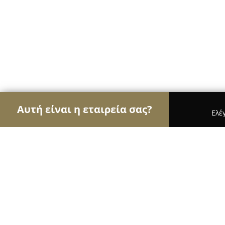
Αυτή είναι η εταιρεία σας?
Ελέ
Αετοί του τουρισμού
Ταξιδιωτικά Γραφεία, Ξεν
Aldemar Resorts