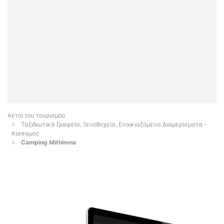
Αετοί του τουρισμού
Ταξιδιωτικά Γραφεία, Ξενοδοχεία, Ενοικιαζόμενα Διαμερίσματα -
Κίσσαμος
Camping Mithimna