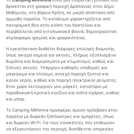
βρίσκεται στη γραφική περιοχή Δραπανιάς στον Δήμο
Μηθύμνης, στη βόρεια Κρήτη, σε μικρή απόσταση από
αμμώδη παραλία. Το κατάλυμα χαρακτηρίζεται από
πανοραμική θέα στον κόλπο του Καστελίου και
περιβάλλεται από εντυπωσιακά βουνά, δημιουργώντας
ατμόσφαιρα ηρεμίας και γραφικότητας.
Η εγκατάσταση διαθέτει διάφορες επιλογές διαμονής,
όπως σκιερά σημεία για σκηνές, πλήρως εξοπλισμένα
δωμάτια και διαμερίσματα με κλιματισμό, καθώς και
ξύλινες σκηνές. Υπάρχουν καθαρές υποδομές για
μαγείρεμα και πλύσιμο, συνεχή παροχή ζεστού και
κρύου νερού, καθώς και παροχή ηλεκτρικού ρεύματος.
Στον χώρο λειτουργούν μίνι μάρκετ, εστιατόριο με
παραδοσιακή κρητική κουζίνα και πιάτα σχάρας, καθώς
και μπαρ.
Το Camping Mithimna προσφέρει άμεση πρόσβαση στην
παραλία με δωρεάν ξαπλώστρες και ομπρέλες, όπως
και δωρεάν Wi-Fi. Για τους επισκέπτες που επιθυμούν
να εξερευνήσουν την περιοχή, διατίθενται υπηρεσίες