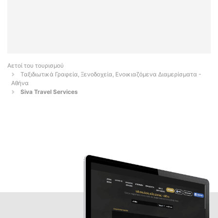
Αετοί του τουρισμού
Ταξιδιωτικά Γραφεία, Ξενοδοχεία, Ενοικιαζόμενα Διαμερίσματα -
Αθήνα
Siva Travel Services