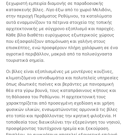
ξεχωριστή εμπειρία διαμονής σε παραδοσιακής
κατασκευής βίλες. Λίγο έξω από το χωριό Μελιδόνι,
στην περιοχή Περάματος Ρεθύμνου, τα καταλύματα
αυτά εναρμονίζουν τα πέτρινα στοιχεία της τοπικής
αρχιτεκτονικής με σύγχρονο εξοπλισμό και παροχές.
Κάθε βίλα διαθέτει ευρύχωρους εξωτερικούς χώρους
που εξασφαλίζουν απομόνωση και γαλήνη στους
επισκέπτες, ενώ προσφέρουν πλήρη χαλάρωση σε ένα
αγροτικό περιβάλλον, μακριά από τα πολυσύχναστα
τουριστικά σημεία.
Οι βίλες είναι εξοπλισμένες με μοντέρνες κουζίνες,
κλιματιζόμενα υπνοδωμάτια και πολυτελείς υπηρεσίες
όπως ιδιωτικές πισίνες και βεράντες με πανοραμική
θέα στα γύρω βουνά, τους καταπράσινους κήπους και
τη θάλασσα του Ρεθύμνου. Η αρχιτεκτονική τους
χαρακτηρίζεται από προσεγμένη σχεδίαση και χρήση
φυσικών υλικών, ενσωματώνοντας αρμονικά τις βίλες
στο τοπίο και προβάλλοντας την κρητική φιλοξενία. Η
τοποθεσία τους διευκολύνει την εξερεύνηση του νησιού,
προσφέροντας ταυτόχρονα ηρεμία και ξεκούραση.
Επιπλέον, το συγκρότημα αποτελεί εξαιρετική επιλογή