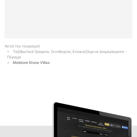
Αετοί του τουρισμού
Ταξιδιωτικά Γραφεία, Ξενοδοχεία, Ενοικιαζόμενα Διαμερίσματα -
Πέραμα
Melidoni Stone Villas