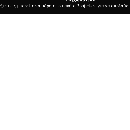
γξτε πώς μπορείτε να πάρετε το πακέτο βραβείων, για να απολαύσε
οδοχεία, Ενοικιαζόμενα Διαμερίσματα - Ηράκλειο
DOM Boutique
Σχετικά με την εταιρεία:
Το
DOM Boutique Hotel
βρίσκε
ξεχωριστή επιλογή διαμονής,
στον αστικό ιστό της πόλης. Η
Πόλη του Ηρακλείου, εξασφαλ
Δείτε περισσότερα >>
ενδιαφέροντος όπως η Πλατεία
και σε εμπορικούς δρόμους και
Το ξενοδοχείο διαθέτει σύγχρο
διακοσμημένα με ιδιαίτερη φρο
μπάνιο, κλιματισμό και δωρεάν
περιλαμβάνονται επίσης γυμνα