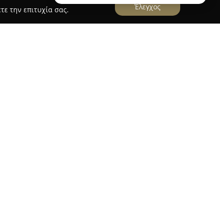
Έλεγχος
τε την επιτυχία σας.
 Hotel
ται στο Ηράκλειο της Κρήτης και συνιστά μια
 προσφέροντας υπηρεσίες τεσσάρων αστέρων
 τοποθεσία του είναι κεντρική, μέσα στην Παλιά
ίζοντας άμεση πρόσβαση σε σημεία
 Λιονταριών και το Αρχαιολογικό Μουσείο, αλλά
 τοπικά εστιατόρια.
να, κομψά και άνετα δωμάτια, τα οποία είναι
ντίδα και εξοπλισμένα με μπαλκόνια, ιδιωτικό
 ασύρματο ίντερνετ. Στις παροχές του
στήριο, βεράντα και μπαρ. Ιδιαίτερη έμφαση