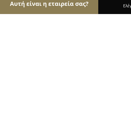
Αυτή είναι η εταιρεία σας?
Ελέ
Αετοί του τουρισμού
Ταξιδιωτικά Γραφεία, Ξεν
DOM Boutique Hotel
9
(2416)
Ηράκλειο, Irákleio
Εμφάνιση αριθμού τηλεφώνου