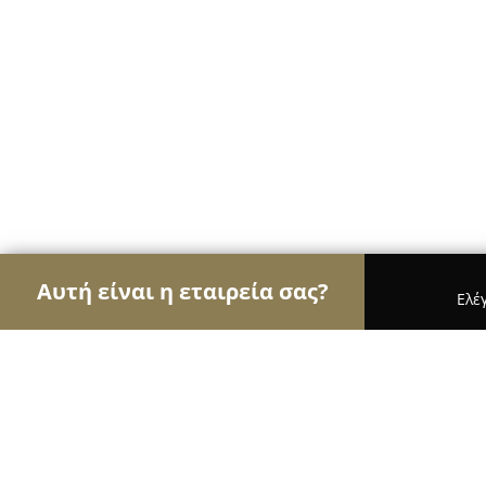
Αυτή είναι η εταιρεία σας?
Ελέ
Αετοί του τουρισμού
Ταξιδιωτικά Γραφεία, Ξεν
Safaridreamtour