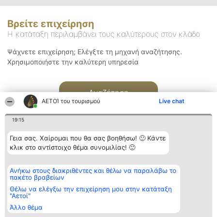
Βρείτε επιχείρηση
Η κατάταξη περιλαμβάνει τους καλύτερους στον κλάδο
Ψάχνετε επιχείρηση; Ελέγξτε τη μηχανή αναζήτησης.
Χρησιμοποιήστε την καλύτερη υπηρεσία
Αναζήτηση
ΑΕΤΟΊ του τουρισμού
Live chat
19:15
Γεια σας. Χαίρομαι που θα σας βοηθήσω! 🙂 Κάντε
κλικ στο αντίστοιχο θέμα συνομιλίας! 🙂
Διοργανωτής της
Κατάταξη
Επικοινωνία
Ανήκω στους διακριθέντες και θέλω να παραλάβω το
κατάταξης
Διακριθέντες
Επικοινωνία
πακέτο βραβείων
BEAUTIFUL COMPANY
Λίστα όλων
Μονοπρόσωπη ΙΚΕ
των
Θέλω να ελέγξω την επιχείρηση μου στην κατάταξη
ΤΗΛ. ΕΠΙΚΟΙΝΩΝΙΑΣ:
διακριθέντων
"Αετοί"
2104128019
Μεθοδολογία
Άλλο θέμα
email:
Όροι &
aetoi@beautifulcompany.co
προϋποθέσεις