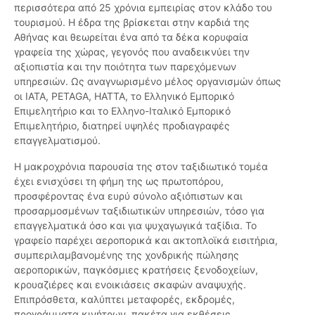
περισσότερα από 25 χρόνια εμπειρίας στον κλάδο του
τουρισμού. Η έδρα της βρίσκεται στην καρδιά της
Αθήνας και θεωρείται ένα από τα δέκα κορυφαία
γραφεία της χώρας, γεγονός που αναδεικνύει την
αξιοπιστία και την ποιότητα των παρεχόμενων
υπηρεσιών. Ως αναγνωρισμένο μέλος οργανισμών όπως
οι IATA, PETAGA, HATTA, το Ελληνικό Εμπορικό
Επιμελητήριο και το Ελληνο-Ιταλικό Εμπορικό
Επιμελητήριο, διατηρεί υψηλές προδιαγραφές
επαγγελματισμού.
Η μακροχρόνια παρουσία της στον ταξιδιωτικό τομέα
έχει ενισχύσει τη φήμη της ως πρωτοπόρου,
προσφέροντας ένα ευρύ σύνολο αξιόπιστων και
προσαρμοσμένων ταξιδιωτικών υπηρεσιών, τόσο για
επαγγελματικά όσο και για ψυχαγωγικά ταξίδια. Το
γραφείο παρέχει αεροπορικά και ακτοπλοϊκά εισιτήρια,
συμπεριλαμβανομένης της χονδρικής πώλησης
αεροπορικών, παγκόσμιες κρατήσεις ξενοδοχείων,
κρουαζιέρες και ενοικιάσεις σκαφών αναψυχής.
Επιπρόσθετα, καλύπτει μεταφορές, εκδρομές,
προγράμματα κινήτρων, πακέτα για εκθέσεις,