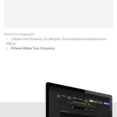
Αετοί του τουρισμού
Ταξιδιωτικά Γραφεία, Ξενοδοχεία, Ενοικιαζόμενα Διαμερίσματα -
Αθήνα
Athens Walks Tour Company