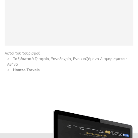
Αετοί του τουρισμού
Ταξιδιωτικά Γραφεία, Ξενοδοχεία, Ενοικιαζόμενα Διαμερίσματα -
Αθήνα
Hamza Travels