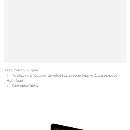
Αετοί του τουρισμού
Ταξιδιωτικά Γραφεία, Ξενοδοχεία, Ενοικιαζόμενα Διαμερίσματα -
Ηράκλειο
Cretatour DMC