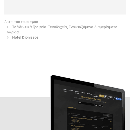
Αετοί του τουρισμού
Ταξιδιωτικά Γραφεία, Ξενοδοχεία, Ενοικιαζόμενα Διαμερίσματα -
Λαρισα
Hotel Dionissos