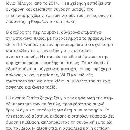
Ιόνιο Πέλαγος από το 2014. Η επιχείρηση εστιάζει στη
σύγχρονη και αξιόπιστη σύνδεση μεταξύ της
ηπειρωτικής χώρας και των νησιών του Ιονίου, όπως η
Ζάκυνθος, η Κεφαλονιά και η Ιθάκη.
Ο στόλος της περιλαμβάνει σύγχρονα επιβατηγά-
οχηματαγωγά πλοία, με παραδείγματα το βραβευμένο
«Fior di Levante» για τον πρωτοποριακό του σχεδιασμό
και το «Smyrna di Levante» για τις εργασίες
ανακατασκευής. Η εταιρεία τοποθετεί έμφαση στην
παροχή υπηρεσιών υψηλής ποιότητας. Τα πλοία είναι
εξοπλισμένα με σύγχρονες παροχές, όπως ευρύχωρα
σαλόνια, χώρους εστίασης, Wi-Fi και ειδικές
εγκαταστάσεις για κατοικίδια, συμβάλλοντας σε ένα
ασφαλές και άνετο ταξίδι.
Η Levante Ferries ξεχωρίζει για την αφοσίωσή της στην
εξυπηρέτηση των επιβατών, προσφέροντας συχνά
δρομολόγια και υποδομές για άτομα με αναπηρία. Το
ηλεκτρονικό σύστημα έκδοσης εισιτηρίων εξασφαλίζει
άμεση επιβίβαση, απλοποιώντας τη συνολική εμπειρία
του ταξιδιού. Η αξιοπιστία, η ασφάλεια και η εστίαση