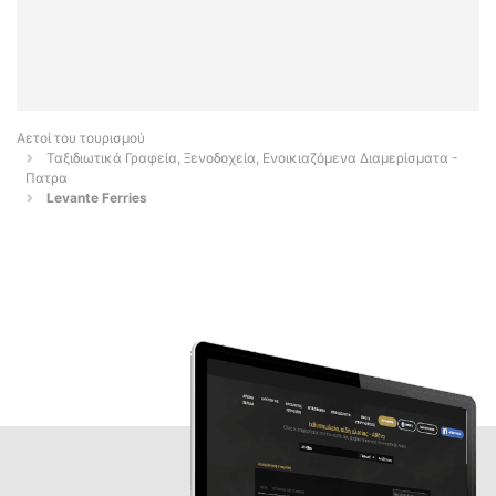
Αετοί του τουρισμού
Ταξιδιωτικά Γραφεία, Ξενοδοχεία, Ενοικιαζόμενα Διαμερίσματα -
Πατρα
Levante Ferries