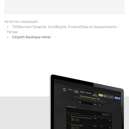
Αετοί του τουρισμού
Ταξιδιωτικά Γραφεία, Ξενοδοχεία, Ενοικιαζόμενα Διαμερίσματα -
Πατρα
Cityloft Boutique Hotel