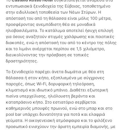
εντυπωσιακά ξενοδοχεία της Εύβοιας, τοποθετημένο
στην ειδυλλιακή τοποθεσία των Νέων Στύρων. Η
απόστασή του από τη θάλασσα είναι μόλις 100 μέτρα,
προσφέροντας ανεμπόδιστη θέα σε μοναδικά
ηλιοβασιλέματα. Το κατάλυμα αποτελεί ήσυχη επιλογή
για όσους αναζητούν στιγμές χαλάρωσης και ποιοτικές
διακοπές, ενώ η απόστασή του από το κέντρο της πόλης
και το λιμάνι ανέρχεται περίπου σε 1,5 χιλιόμετρο,
διευκολύνοντας την πρόσβαση σε τοπικές
δραστηριότητες.
Το ξενοδοχείο παρέχει άνετα δωμάτια με θέα στη
θάλασσα ή στον κήπο, εξοπλισμένα με σύγχρονες
παροχές, όπως Wi-Fi, δορυφορική τηλεόραση,
κλιματισμό και ιδιωτικό μπάνιο. Διαθέτει εξωτερική
πισίνα υπερχείλισης, ηλιόλουστη βεράντα και
καταπράσινο κήπο. Στο εστιατόριο σερβίρεται
καθημερινός μπουφές πρωινού, ενώ στο μπαρ και στο
pool bar υπάρχει δυνατότητα για ποτά και ελαφριά
γεύματα. Η οικογενειακή ατμόσφαιρα και το φιλόξενο
προσωπικό ενισχύουν την άριστη εμπειρία διαμονής, με