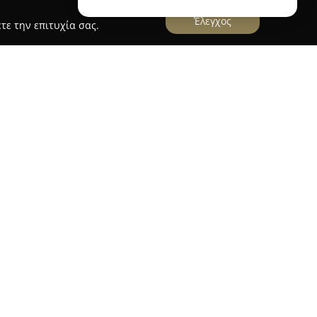
Έλεγχος
τε την επιτυχία σας.
 από τους πρώτους ξενώνες στη Ζαρούχλα,
 εμπειρία διαμονής στην ορεινή Πελοπόννησο.
οποθετημένο στο άκρο του χωριού και
ς καστανιές και έλατα, διακρίνεται για την
, στην οποία κυριαρχεί η πέτρα και το ξύλο,
λόξενη ατμόσφαιρα.
υρύχωρα, όλα εξοπλισμένα με τζάκι και ξύλινες
φέρουν απρόσκοπτη θέα στις ψηλές κορυφές των
αυτή ενισχύει το αίσθημα ηρεμίας και ομορφιάς