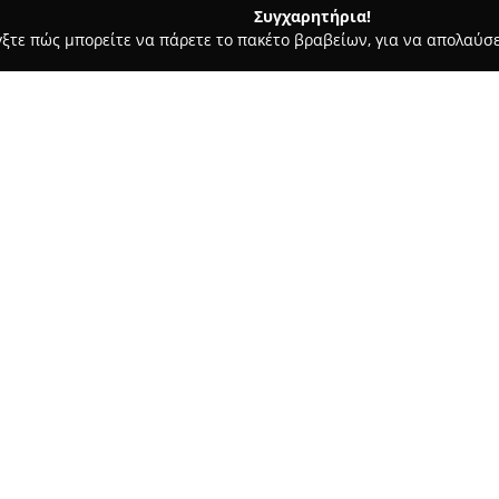
Συγχαρητήρια!
γξτε πώς μπορείτε να πάρετε το πακέτο βραβείων, για να απολαύσε
οδοχεία, Ενοικιαζόμενα Διαμερίσματα - Ακράτα
Αροάνια
Σχετικά με την εταιρεία:
Το
Αροάνια
ξεχωρίζει ως ένας
διαμορφώνοντας μια ιδιαίτερη
Το τριώροφο πέτρινο κτίριο, τ
περιβαλλόμενο από καταπράσινε
Δείτε περισσότερα >>
παραδοσιακή του αρχιτεκτονική
συνθέτοντας μια ζεστή και φι
Τα δωμάτια του ξενώνα είναι ε
δοκούς στην οροφή, ενώ προσ
Αροανίων Ορέων. Η τοποθεσία 
κατά τη διαμονή.