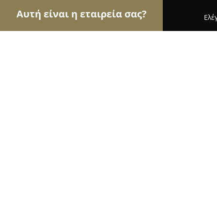
Αυτή είναι η εταιρεία σας?
Ελέ
Αετοί του τουρισμού
Ταξιδιωτικά Γραφεία, Ξεν
Αροάνια
8.5
(74)
Ακράτα, Ζαρούχλα 250 06
Εμφάνιση αριθμού τηλεφώνου