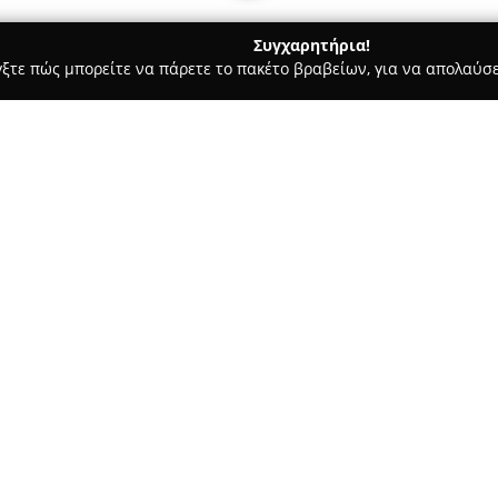
Συγχαρητήρια!
γξτε πώς μπορείτε να πάρετε το πακέτο βραβείων, για να απολαύσε
οδοχεία, Ενοικιαζόμενα Διαμερίσματα - Καλυθιεσ
Ano Kampos 
Σχετικά με την εταιρεία:
Το
Ano Kampos Hotel
βρίσκετα
σε έναν ήσυχο λόφο περίπου δ
Φαληράκι. Η συγκεκριμένη οικ
απομονωμένο από την πολυκοσμ
Διαθέτει περίπου 45 έως 47 δω
μπάνιο, ψυγείο, συσκευή παρα
από τα δωμάτια περιλαμβάνει τ
παραλία της Φαληράκι.