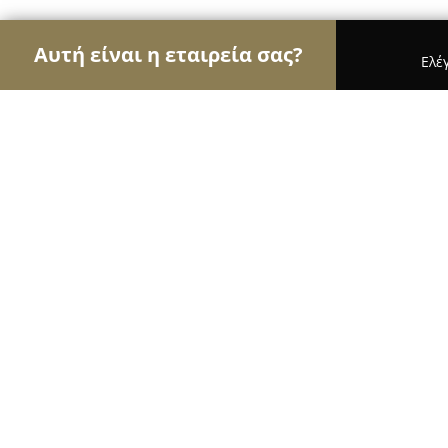
Αυτή είναι η εταιρεία σας?
Ελέ
Αετοί του τουρισμού
Ταξιδιωτικά Γραφεία, Ξεν
Ano Kampos Hotel
8.1
(489)
Καλυθιεσ, Faliraki
Εμφάνιση αριθμού τηλεφώνου