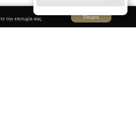
Έλεγχος
τε την επιτυχία σας.
Hotel
ι στην περιοχή Λαδικό της Ρόδου, τοποθετημένο
ύο χιλιόμετρα μακριά από την παραλία της
ογενειακή μονάδα προσφέρει έναν ήρεμο χώρο,
ία, που είναι κατάλληλος για ξεκούραση.
μάτια και στούντιο με κλιματισμό, ιδιωτικό
σκευής τσαγιού/καφέ καθώς και μπαλκόνι. Η θέα
ην πισίνα, τα βουνά, την εξοχή ή και την