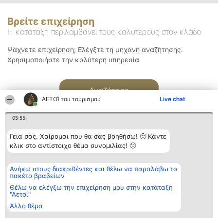
Βρείτε επιχείρηση
Η κατάταξη περιλαμβάνει τους καλύτερους στον κλάδο
Ψάχνετε επιχείρηση; Ελέγξτε τη μηχανή αναζήτησης.
Χρησιμοποιήστε την καλύτερη υπηρεσία
Αναζήτηση
ΑΕΤΟΊ του τουρισμού
Live chat
05:55
Γεια σας. Χαίρομαι που θα σας βοηθήσω! 🙂 Κάντε
κλικ στο αντίστοιχο θέμα συνομιλίας! 🙂
Διοργανωτής της
Κατάταξη
Επικοινωνία
Ανήκω στους διακριθέντες και θέλω να παραλάβω το
κατάταξης
Διακριθέντες
Επικοινωνία
πακέτο βραβείων
BEAUTIFUL COMPANY
Λίστα όλων
Μονοπρόσωπη ΙΚΕ
των
Θέλω να ελέγξω την επιχείρηση μου στην κατάταξη
ΤΗΛ. ΕΠΙΚΟΙΝΩΝΙΑΣ:
διακριθέντων
"Αετοί"
2104128019
Μεθοδολογία
Άλλο θέμα
email:
Όροι &
aetoi@beautifulcompany.co
προϋποθέσεις