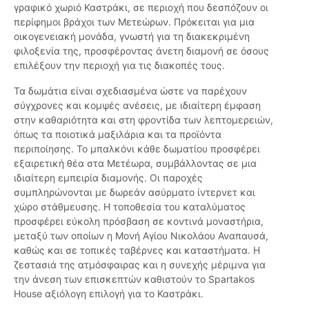
γραφικό χωριό Καστράκι, σε περιοχή που δεσπόζουν οι
περίφημοι βράχοι των Μετεώρων. Πρόκειται για μια
οικογενειακή μονάδα, γνωστή για τη διακεκριμένη
φιλοξενία της, προσφέροντας άνετη διαμονή σε όσους
επιλέξουν την περιοχή για τις διακοπές τους.
Τα δωμάτια είναι σχεδιασμένα ώστε να παρέχουν
σύγχρονες και κομψές ανέσεις, με ιδιαίτερη έμφαση
στην καθαριότητα και στη φροντίδα των λεπτομερειών,
όπως τα ποιοτικά μαξιλάρια και τα προϊόντα
περιποίησης. Το μπαλκόνι κάθε δωματίου προσφέρει
εξαιρετική θέα στα Μετέωρα, συμβάλλοντας σε μια
ιδιαίτερη εμπειρία διαμονής. Οι παροχές
συμπληρώνονται με δωρεάν ασύρματο ίντερνετ και
χώρο στάθμευσης. Η τοποθεσία του καταλύματος
προσφέρει εύκολη πρόσβαση σε κοντινά μοναστήρια,
μεταξύ των οποίων η Μονή Αγίου Νικολάου Αναπαυσά,
καθώς και σε τοπικές ταβέρνες και καταστήματα. Η
ζεστασιά της ατμόσφαιρας και η συνεχής μέριμνα για
την άνεση των επισκεπτών καθιστούν το Spartakos
House αξιόλογη επιλογή για το Καστράκι.