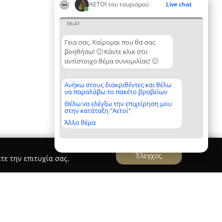
ΑΕΤΟΊ του τουρισμού
Live chat
06:41
Γεια σας. Χαίρομαι που θα σας
βοηθήσω! 🙂 Κάντε κλικ στο
αντίστοιχο θέμα συνομιλίας! 🙂
Ανήκω στους διακριθέντες και θέλω
να παραλάβω το πακέτο βραβείων
Θέλω να ελέγξω την επιχείρηση μου
στην κατάταξη "Αετοί"
Άλλο θέμα
Έλεγχος
τε την επιτυχία σας.
ents