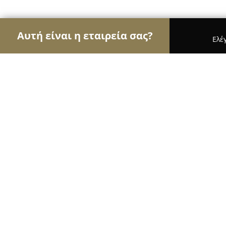
Αυτή είναι η εταιρεία σας?
Ελέ
Αετοί του τουρισμού
Ταξιδιωτικά Γραφεία, Ξεν
Nikitas Cruise Kos Island
9.4
(64)
Κώς, Akti Kountouriontou harbour