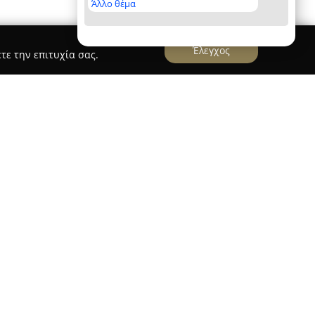
Άλλο θέμα
Έλεγχος
τε την επιτυχία σας.
Island
στηριοποιείται στον τουριστικό τομέα
σιες εμπειρίες από το λιμάνι της Κω. Με
 χώρο, από το 1998, η εταιρεία έχει εδραιωθεί
ποιότητας. Το παραδοσιακό ξύλινο Gulet
ι την ευρυχωρία του, προσφέροντας αξέχαστα
επιλογές κρουαζιέρας, με συνήθεις διαδρομές στα
λάτη και περιλαμβάνει γεύμα. Επιπλέον, οι