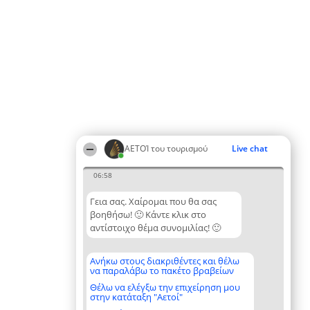
ΑΕΤΟΊ του τουρισμού
Live chat
06:58
Γεια σας. Χαίρομαι που θα σας
βοηθήσω! 🙂 Κάντε κλικ στο
αντίστοιχο θέμα συνομιλίας! 🙂
Ανήκω στους διακριθέντες και θέλω
να παραλάβω το πακέτο βραβείων
Θέλω να ελέγξω την επιχείρηση μου
στην κατάταξη "Αετοί"