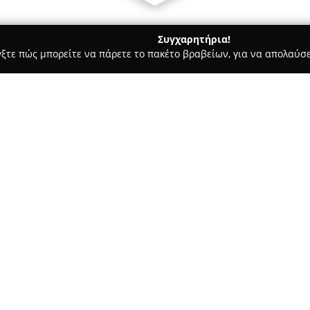
Συγχαρητήρια!
γξτε πώς μπορείτε να πάρετε το πακέτο βραβείων, για να απολαύσε
οδοχεία, Ενοικιαζόμενα Διαμερίσματα - Κώς
Nikitas Cruise Kos 
Σχετικά με την εταιρεία:
Η
Nikitas Cruise Kos Island
δρα
προσφέροντας μοναδικές θαλάσ
παρουσία άνω των 25 ετών στον
ως πάροχος υπηρεσιών υψηλής 
Δείτε περισσότερα >>
διακρίνεται για την άνεση κα
ταξίδια στα νερά του Αιγαίου.
Η εταιρεία διαθέτει διάφορες 
νησιά Ψέριμος, Κάλυμνος και Π