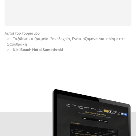
Αετοί του τουρισμού
Ταξιδιωτικά Γραφεία, Ξενοδοχεία, Ενοικιαζόμενα Διαμερίσματα -
Σαμοθράκη
Niki Beach Hotel Samothraki