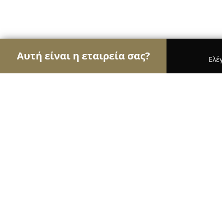
Αυτή είναι η εταιρεία σας?
Ελέ
Αετοί του τουρισμού
Ταξιδιωτικά Γραφεία, Ξεν
Newel Metaxourgeio
8.3
(1338)
Αθήνα, Ψαρών 31