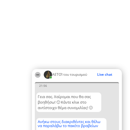
ΑΕΤΟΊ του τουρισμού
Live chat
21:56
Γεια σας. Χαίρομαι που θα σας
βοηθήσω! 🙂 Κάντε κλικ στο
αντίστοιχο θέμα συνομιλίας! 🙂
Ανήκω στους διακριθέντες και θέλω
να παραλάβω το πακέτο βραβείων