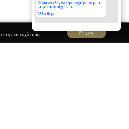
Θέλω να ελέγξω την επιχείρηση μου
στην κατάταξη "Αετοί"
Άλλο θέμα
Έλεγχος
τε την επιτυχία σας.
geio
εί ξενοδοχειακή μονάδα που λειτουργεί στο
η σε πενταώροφο, πλήρως ανακαινισμένο κτίριο
 φιλόξενο εσωτερικό σχεδιασμό. Χαρακτηρίζεται
ι υψηλή αισθητική, ενώ οι χώροι διαμονής έχουν
αποκρίνονται στις ανάγκες των σύγχρονων
νδυασμό οικείας ατμόσφαιρας και μοντέρνας