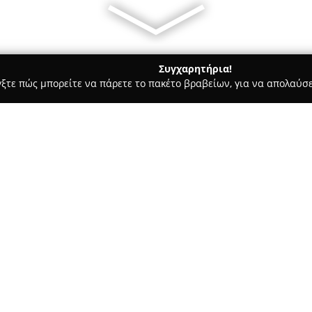
Συγχαρητήρια!
γξτε πώς μπορείτε να πάρετε το πακέτο βραβείων, για να απολαύσε
οδοχεία, Ενοικιαζόμενα Διαμερίσματα - Αθήνα
Newel Metaxour
Σχετικά με την εταιρεία:
Το
Newel Metaxourgeio
αποτελ
κέντρο της Αθήνας, στεγασμέν
με σύγχρονο μινιμαλιστικό και
από αρχιτεκτονική αρμονία κα
σχεδιαστεί ειδικά για να αντ
ταξιδιωτών, προσφέροντας συ