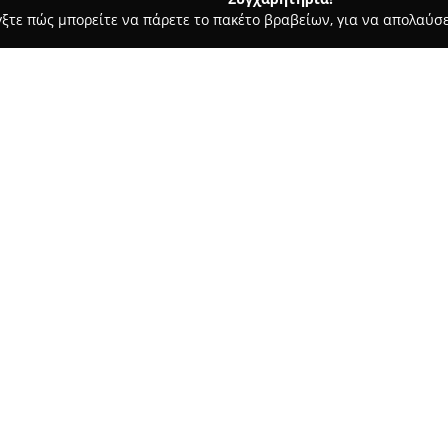
γξτε πώς μπορείτε να πάρετε το πακέτο βραβείων, για να απολαύσε
οδοχεία, Ενοικιαζόμενα Διαμερίσματα - Ναυπλιο
Nafplio Down
Σχετικά με την εταιρεία:
Το
Nafplio Downtown Apartm
στο κέντρο του Ναυπλίου, στη
περιοχή, εξασφαλίζοντας στου
ευκολία στην ιστορική παλιά π
Δείτε περισσότερα >>
καθώς όλα βρίσκονται σε μικρ
Το κατάλυμα χαρακτηρίζεται α
σύγχρονες παροχές που προσφέ
μπαλκόνι με θέα στην πόλη, π
πλεονέκτημα αποτελεί η δωρεά
όσους επιλέγουν να μετακινηθ