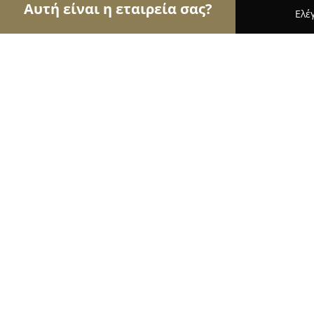
Αυτή είναι η εταιρεία σας?
Ελέ
Αετοί του τουρισμού
Ταξιδιωτικά Γραφεία, Ξεν
Nafplio Downtown Apartment
8.8
(61)
Ναυπλιο, Μαρίας Ράδου 20
Εμφάνιση αριθμού τηλεφώνου