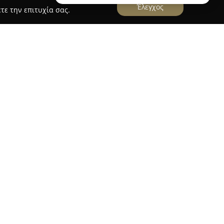
Έλεγχος
τε την επιτυχία σας.
town Apartment
ent
προσφέρει μια προνομιακή επιλογή διαμονής
ν οδό Μαρίας Ράδου. Βρίσκεται σε ήσυχη
ς επισκέπτες τη δυνατότητα να περιηγηθούν με
όλη, την παραλία και τα κοντινά αξιοθέατα,
ή απόσταση με τα πόδια.
πό άνετους χώρους, πλήρη εξοπλισμό και
ρουν υψηλό επίπεδο άνεσης. Διαθέτει ιδιωτικό
ροσφέροντας στιγμές χαλάρωσης. Διακριτικό
ν ιδιωτική θέση στάθμευσης, διευκολύνοντας
ούν με αυτοκίνητο. Παράλληλα, διατίθεται