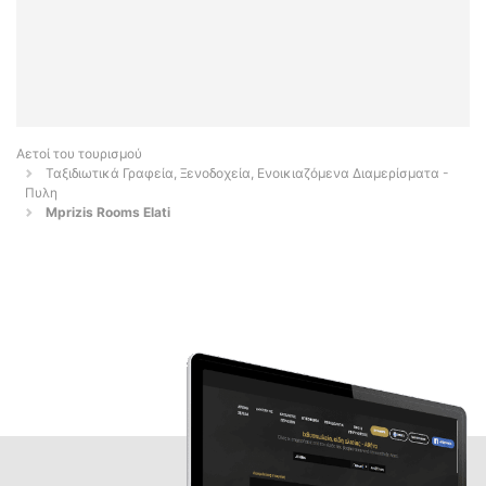
Αετοί του τουρισμού
Ταξιδιωτικά Γραφεία, Ξενοδοχεία, Ενοικιαζόμενα Διαμερίσματα -
Πυλη
Mprizis Rooms Elati