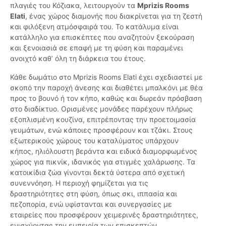
πλαγιές του Κόζιακα, λειτουργούν τα
Mprizis Rooms
Elati
, ένας χώρος διαμονής που διακρίνεται για τη ζεστή
και φιλόξενη ατμόσφαιρά του. Το κατάλυμα είναι
κατάλληλο για επισκέπτες που αναζητούν ξεκούραση
και ξενοιασιά σε επαφή με τη φύση και παραμένει
ανοιχτό καθ’ όλη τη διάρκεια του έτους.
Κάθε δωμάτιο στο Mprizis Rooms Elati έχει σχεδιαστεί με
σκοπό την παροχή άνεσης και διαθέτει μπαλκόνι με θέα
προς το βουνό ή τον κήπο, καθώς και δωρεάν πρόσβαση
στο διαδίκτυο. Ορισμένες μονάδες παρέχουν πλήρως
εξοπλισμένη κουζίνα, επιτρέποντας την προετοιμασία
γευμάτων, ενώ κάποιες προσφέρουν και τζάκι. Στους
εξωτερικούς χώρους του καταλύματος υπάρχουν
κήπος, ηλιόλουστη βεράντα και ειδικά διαμορφωμένος
χώρος για πικνίκ, ιδανικός για στιγμές χαλάρωσης. Τα
κατοικίδια ζώα γίνονται δεκτά ύστερα από σχετική
συνεννόηση. Η περιοχή φημίζεται για τις
δραστηριότητες στη φύση, όπως σκι, ιππασία και
πεζοπορία, ενώ υφίστανται και συνεργασίες με
εταιρείες που προσφέρουν χειμερινές δραστηριότητες,
ενισχύοντας την εμπειρία των επισκεπτών.