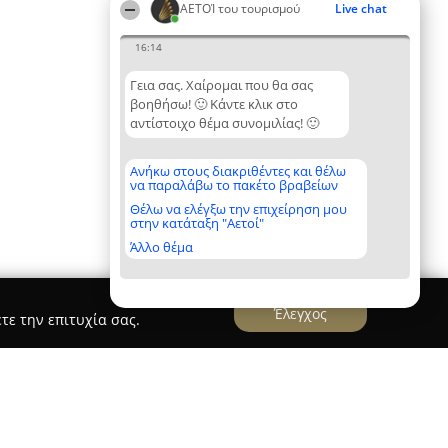
ΑΕΤΟΊ του τουρισμού
Live chat
16:14
Γεια σας. Χαίρομαι που θα σας
βοηθήσω! 🙂 Κάντε κλικ στο
αντίστοιχο θέμα συνομιλίας! 🙂
Ανήκω στους διακριθέντες και θέλω
να παραλάβω το πακέτο βραβείων
Θέλω να ελέγξω την επιχείρηση μου
στην κατάταξη "Αετοί"
Άλλο θέμα
Έλεγχος
τε την επιτυχία σας.
es-X