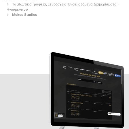
Ταξιδιωτικά Γραφεία, Ξενοδοχεία, Ενοικιαζόμενα Διαμερίσματα -
Ηγουμενιτσα
Mokos Studios