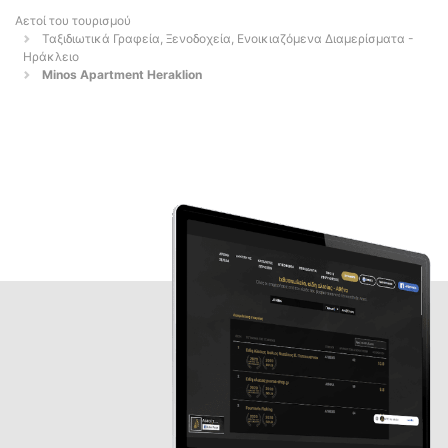
Αετοί του τουρισμού
Ταξιδιωτικά Γραφεία, Ξενοδοχεία, Ενοικιαζόμενα Διαμερίσματα -
Ηράκλειο
Minos Apartment Heraklion