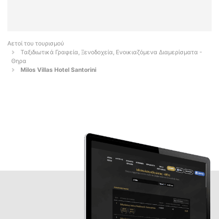
Αετοί του τουρισμού
Ταξιδιωτικά Γραφεία, Ξενοδοχεία, Ενοικιαζόμενα Διαμερίσματα -
Θηρα
Milos Villas Hotel Santorini