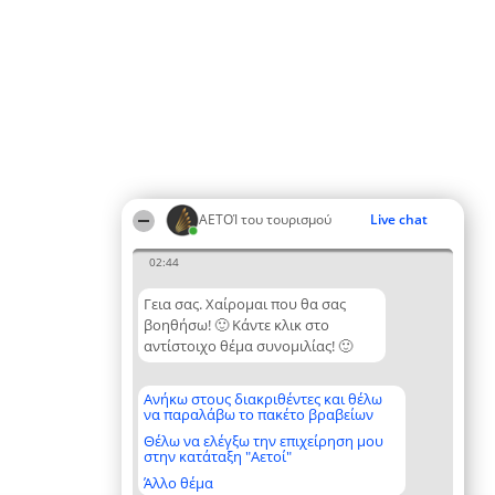
ΑΕΤΟΊ του τουρισμού
Live chat
02:44
Γεια σας. Χαίρομαι που θα σας
βοηθήσω! 🙂 Κάντε κλικ στο
αντίστοιχο θέμα συνομιλίας! 🙂
Ανήκω στους διακριθέντες και θέλω
να παραλάβω το πακέτο βραβείων
Θέλω να ελέγξω την επιχείρηση μου
στην κατάταξη "Αετοί"
Άλλο θέμα