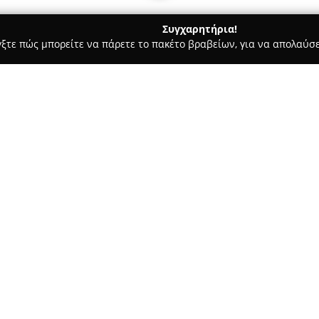
Συγχαρητήρια!
γξτε πώς μπορείτε να πάρετε το πακέτο βραβείων, για να απολαύσε
οδοχεία, Ενοικιαζόμενα Διαμερίσματα - Νέα Μάκρη
Miami Hote
Σχετικά με την εταιρεία:
Το
Miami Hotel
βρίσκεται στη
πευκόφυτο τοπίο και απέχει μ
φιλόξενη ατμόσφαιρα. Αυτό το
όσους αναζητούν αναζωογόνηση
μπορούν να μείνουν σε κλιματ
επιπλωμένα μπαλκόνια με θέα 
μίνι ψυγείο και ιδιωτικό μπάν
Οι παροχές περιλαμβάνουν εστ