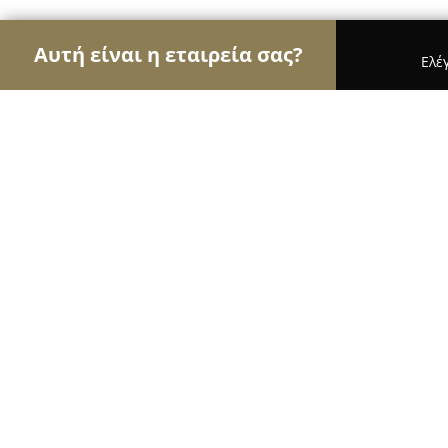
Αυτή είναι η εταιρεία σας?
Ελέ
Αετοί του τουρισμού
Ταξιδιωτικά Γραφεία, Ξεν
Miami Hotel
8.2
(306)
Νέα Μάκρη, Κυανής Ακτής 12
Εμφάνιση αριθμού τηλεφώνου