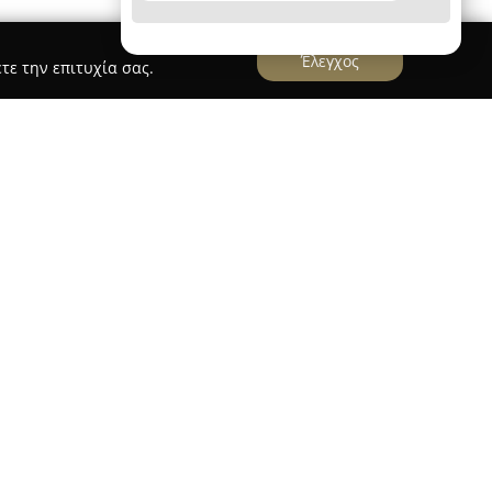
Έλεγχος
τε την επιτυχία σας.
l
ν περιοχή Ματιού στη Νέα Μάκρη, μέσα σε ένα
όλις 50 μέτρα από την παραλία, προσφέροντας
 ξενοδοχείο αποτελεί κατάλληλη επιλογή για
 και επαφή με το Αιγαίο. Οι επισκέπτες
ιζόμενα δωμάτια με ξύλινα πατώματα,
είτε στη θάλασσα είτε στο βουνό, τηλεόραση,
ιο με στεγνωτήρα μαλλιών για άνετη διαμονή.
ιατόριο που σερβίρει ελληνική και διεθνή