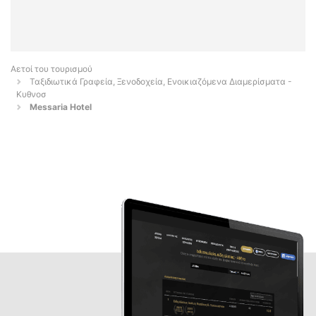
Αετοί του τουρισμού
Ταξιδιωτικά Γραφεία, Ξενοδοχεία, Ενοικιαζόμενα Διαμερίσματα -
Κυθνοσ
Messaria Hotel