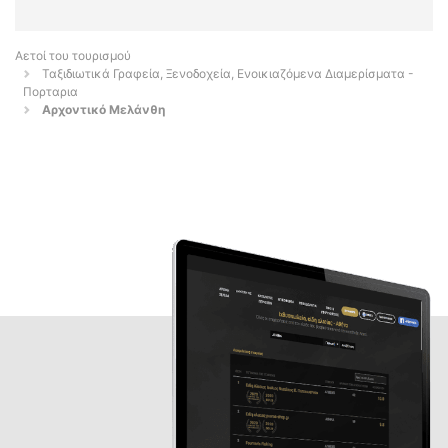
Αετοί του τουρισμού
Ταξιδιωτικά Γραφεία, Ξενοδοχεία, Ενοικιαζόμενα Διαμερίσματα -
Πορταρια
Αρχοντικό Μελάνθη