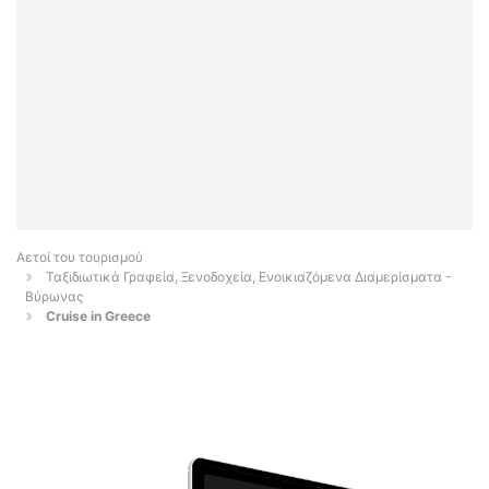
Αετοί του τουρισμού
Ταξιδιωτικά Γραφεία, Ξενοδοχεία, Ενοικιαζόμενα Διαμερίσματα -
Βύρωνας
Cruise in Greece