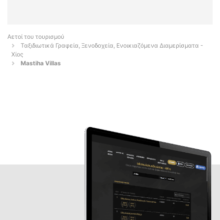
Αετοί του τουρισμού
Ταξιδιωτικά Γραφεία, Ξενοδοχεία, Ενοικιαζόμενα Διαμερίσματα -
Χίος
Mastiha Villas