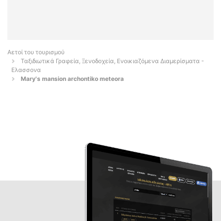
Αετοί του τουρισμού
Ταξιδιωτικά Γραφεία, Ξενοδοχεία, Ενοικιαζόμενα Διαμερίσματα -
Ελασσονα
Mary's mansion archontiko meteora