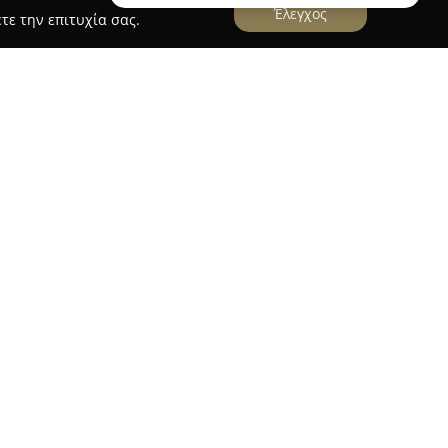
Έλεγχος
τε την επιτυχία σας.
Apartments | Ενοικιαζόμενα διαμερίσματα
κονται στον Άγιο Ανδρέα της Μεσσηνίας, σε
μάτα, προσφέροντας αυτόνομα διαμερίσματα
α. Κάθε διαμέρισμα έχει πλήρη εξοπλισμό,
, ψυγείου, φούρνου, καφετιέρας, καθιστικού με
ωρεάν ασύρματης σύνδεσης στο διαδίκτυο, ώστε
η αυτονομία της διαμονής.
αρακτηριστικά των Marietta's Apartments είναι ο
άνει εγκαταστάσεις μπάρμπεκιου, κιόσκι και
ανικό περιβάλλον για οικογένειες. Διατίθεται
 στάθμευσης, ενώ η φιλοξενία κατοικίδιων γίνει