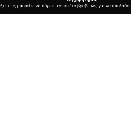
γξτε πώς μπορείτε να πάρετε το πακέτο βραβείων, για να απολαύσε
οδοχεία, Ενοικιαζόμενα Διαμερίσματα - Καλαμάτα
Marietta's 
μενα διαμερίσματα
Σχετικά με την εταιρεία:
Τα
Marietta's Apartments
βρίσ
μικρή απόσταση από την Καλα
μόλις 50 μέτρα από την παραλί
συμπεριλαμβανομένης κουζίνας
Δείτε περισσότερα >>
τηλεόραση, κλιματισμού και δ
να διασφαλίζεται η άνεση και 
Επιπλέον, ένα από τα βασικά χ
ευρύχωρος κήπος που περιλαμβ
παιδική χαρά, προσφέροντας ιδ
επίσης δωρεάν ιδιωτικός χώρος