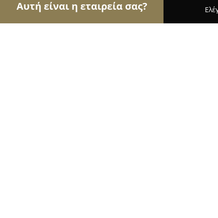
Αυτή είναι η εταιρεία σας?
Ελέ
Αετοί του τουρισμού
Ταξιδιωτικά Γραφεία, Ξεν
Marietta's Apartments | Ενοικιαζό
8.7
(24)
Καλαμάτα, Επαρ.Οδ. Πύλου-Αγίου Ανδρέα
Εμφάνιση αριθμού τηλεφώνου