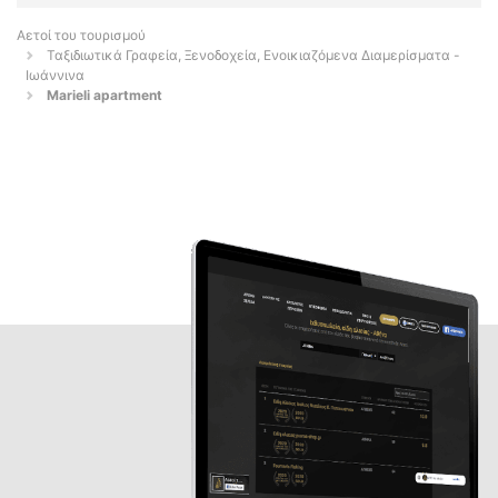
Αετοί του τουρισμού
Ταξιδιωτικά Γραφεία, Ξενοδοχεία, Ενοικιαζόμενα Διαμερίσματα -
Ιωάννινα
Marieli apartment