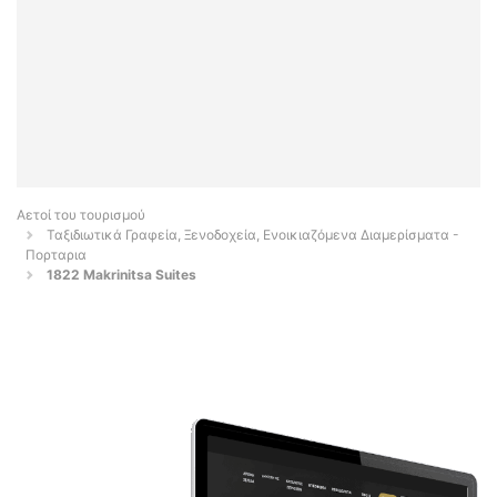
Αετοί του τουρισμού
Ταξιδιωτικά Γραφεία, Ξενοδοχεία, Ενοικιαζόμενα Διαμερίσματα -
Πορταρια
1822 Makrinitsa Suites