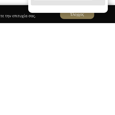
Έλεγχος
τε την επιτυχία σας.
εριοχή Πευκί της Εύβοιας και ξεχωρίζει για το
χει στους επισκέπτες του, προσφέροντας
για όσους επιζητούν χαλάρωση και γαλήνη. Το
 περιποιημένη, πράσινη τοποθεσία κοντά στη
tudios με σύγχρονες παροχές, όπως κλιματισμό,
επίπεδη τηλεόραση και δωρεάν προϊόντα
άνετη διαμονή.
έα στη θάλασσα, στον κήπο ή στο βουνό,