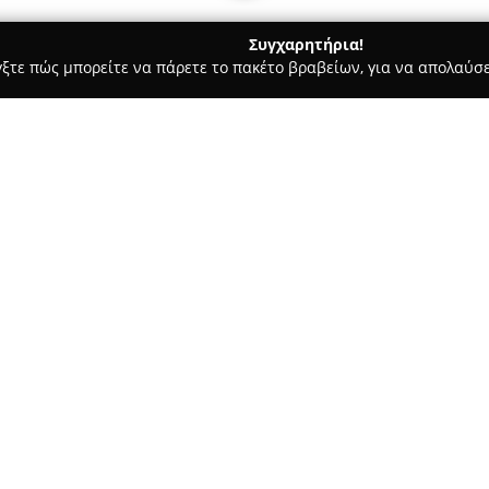
Συγχαρητήρια!
γξτε πώς μπορείτε να πάρετε το πακέτο βραβείων, για να απολαύσε
δοχεία, Ενοικιαζόμενα Διαμερίσματα - Ιστιαια
MaistraliPefki
Σχετικά με την εταιρεία:
MaistraliPefki
βρίσκεται στην π
φιλόξενο περιβάλλον που παρέ
εμπειρία διαμονής κατάλληλη 
κατάλυμα τοποθετείται σε μια
Δείτε περισσότερα >>
δημόσια παραλία. Προσφέρει s
ψυγείο, ηλεκτρικό βραστήρα, 
περιποίησης, διασφαλίζοντας 
Πολλά από τα δωμάτια έχουν θ