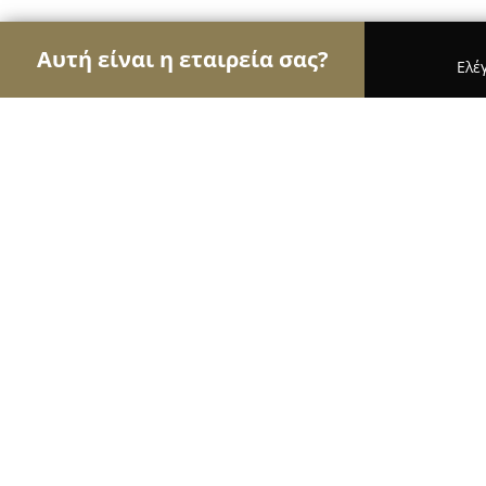
Αυτή είναι η εταιρεία σας?
Ελέ
Αετοί του τουρισμού
Ταξιδιωτικά Γραφεία, Ξενο
MaistraliPefki
8.4
(33)
Ιστιαια, Πευκί
Εμφάνιση αριθμού τηλεφώνου