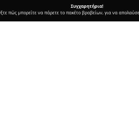
Συγχαρητήρια!
γξτε πώς μπορείτε να πάρετε το πακέτο βραβείων, για να απολαύσε
οδοχεία, Ενοικιαζόμενα Διαμερίσματα - Τρίκαλα
Maison d Alice 
Σχετικά με την εταιρεία:
Το
Maison d' Alice 1
αποτελεί μ
Τρικάλων, προσφέροντας έναν 
άμεσης πρόσβασης στο δυναμι
διαθέτει δύο υπνοδωμάτια και 
Δείτε περισσότερα >>
παρέχοντας κατάλληλες συνθήκ
δίνεται έμφαση στην άνεση κα
Το διαμέρισμα είναι πλήρως ε
όπως ενιαία κουζίνα, πλυντήρι
προσοχή στη λεπτομέρεια και 