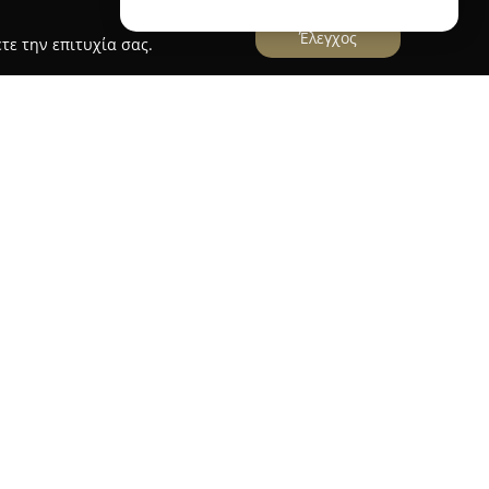
Έλεγχος
τε την επιτυχία σας.
2
ια αξιόλογη επιλογή για διαμονή στο κέντρο των
συνδυασμό ησυχίας μιας ήσυχης γειτονιάς και
κό αστικό περιβάλλον. Το ευρύχωρο διαμέρισμα
μπορεί να φιλοξενήσει άνετα έως έξι άτομα,
ες για οικογένειες ή ομάδες φίλων, καθώς
ι ξεκούραση κατά τη διαμονή.
ξοπλισμένο, διαθέτοντας σύγχρονες παροχές
ο ρούχων, κλιματισμό και δωρεάν Wi-Fi. Η
το υψηλό επίπεδο καθαριότητας χαρακτηρίζουν