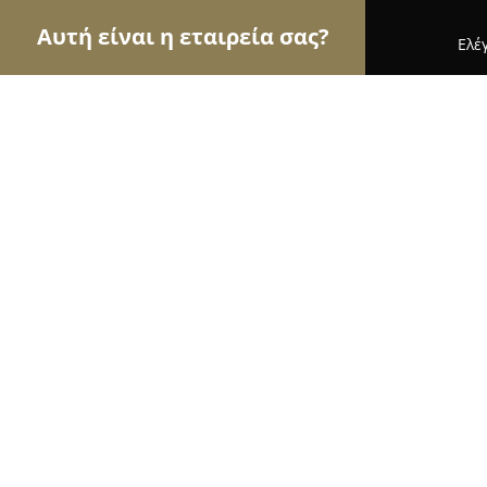
Αυτή είναι η εταιρεία σας?
Ελέ
Αετοί του τουρισμού
Ταξιδιωτικά Γραφεία, Ξεν
Maison d Alice 2
9.5
(94)
Τρίκαλα, Σαρανταπόρου 2
Εμφάνιση αριθμού τηλεφώνου