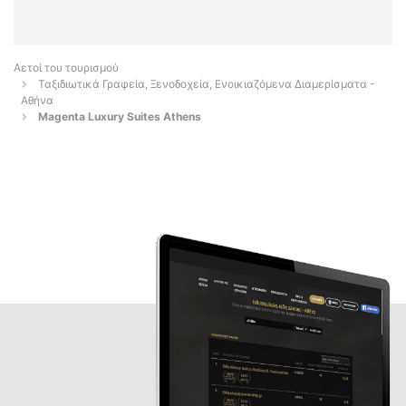
Αετοί του τουρισμού
Ταξιδιωτικά Γραφεία, Ξενοδοχεία, Ενοικιαζόμενα Διαμερίσματα -
Αθήνα
Magenta Luxury Suites Athens