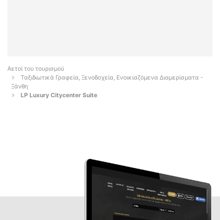
Αετοί του τουρισμού
Ταξιδιωτικά Γραφεία, Ξενοδοχεία, Ενοικιαζόμενα Διαμερίσματα -
Ξάνθη
LP Luxury Citycenter Suite