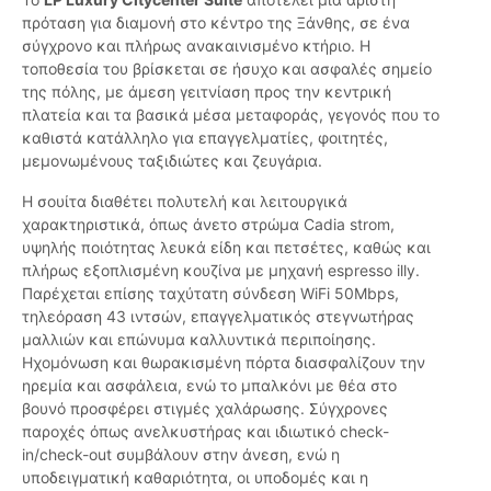
πρόταση για διαμονή στο κέντρο της Ξάνθης, σε ένα
σύγχρονο και πλήρως ανακαινισμένο κτήριο. Η
τοποθεσία του βρίσκεται σε ήσυχο και ασφαλές σημείο
της πόλης, με άμεση γειτνίαση προς την κεντρική
πλατεία και τα βασικά μέσα μεταφοράς, γεγονός που το
καθιστά κατάλληλο για επαγγελματίες, φοιτητές,
μεμονωμένους ταξιδιώτες και ζευγάρια.
Η σουίτα διαθέτει πολυτελή και λειτουργικά
χαρακτηριστικά, όπως άνετο στρώμα Cadia strom,
υψηλής ποιότητας λευκά είδη και πετσέτες, καθώς και
πλήρως εξοπλισμένη κουζίνα με μηχανή espresso illy.
Παρέχεται επίσης ταχύτατη σύνδεση WiFi 50Mbps,
τηλεόραση 43 ιντσών, επαγγελματικός στεγνωτήρας
μαλλιών και επώνυμα καλλυντικά περιποίησης.
Ηχομόνωση και θωρακισμένη πόρτα διασφαλίζουν την
ηρεμία και ασφάλεια, ενώ το μπαλκόνι με θέα στο
βουνό προσφέρει στιγμές χαλάρωσης. Σύγχρονες
παροχές όπως ανελκυστήρας και ιδιωτικό check-
in/check-out συμβάλουν στην άνεση, ενώ η
υποδειγματική καθαριότητα, οι υποδομές και η