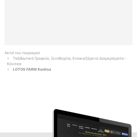
Αετοί του τουρισμού
Ταξιδιωτικά Γραφεία, Ξενοδοχεία, Ενοικιαζόμενα Διαμερίσματα -
Κόνιτσα
LOTOS FARM Konitsa