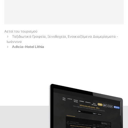
Αετοί του τουρισμού
Ταξιδιωτικά Γραφεία, Ξενοδοχεία, Ενοικιαζόμενα Διαμερίσματα -
Ιωάννινα
Λιθεία-Hotel Lithia