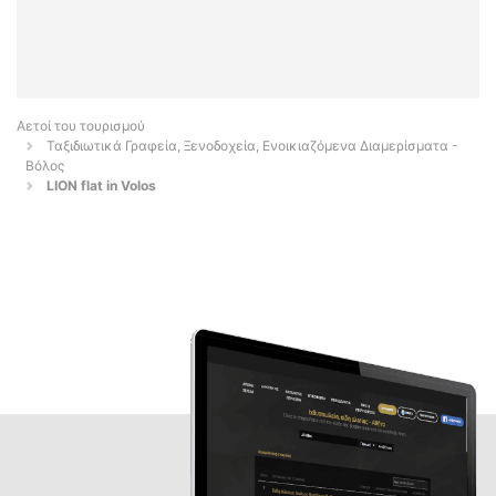
Αετοί του τουρισμού
Ταξιδιωτικά Γραφεία, Ξενοδοχεία, Ενοικιαζόμενα Διαμερίσματα -
Βόλος
LION flat in Volos