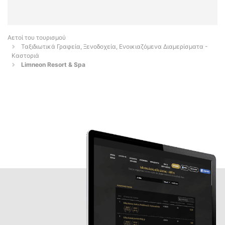
Αετοί του τουρισμού
Ταξιδιωτικά Γραφεία, Ξενοδοχεία, Ενοικιαζόμενα Διαμερίσματα -
Καστοριά
Limneon Resort & Spa