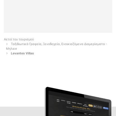
Αετοί του τουρισμού
Ταξιδιωτικά Γραφεία, Ξενοδοχεία, Ενοικιαζόμενα Διαμερίσματα -
Μηλιεσ
Levantes Villas